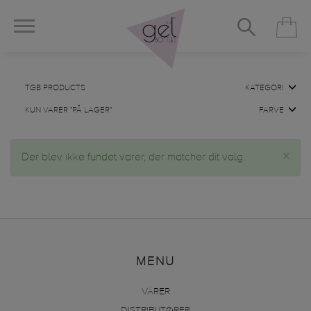
TGB PRODUCTS
KATEGORI
KUN VARER "PÅ LAGER"
FARVE
×
Der blev ikke fundet varer, der matcher dit valg.
MENU
VARER
DISTRIBUTØRER