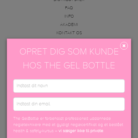
FAQ
INFO
AKADEMI
KONTAKT OS
VAREOPLYSNINGER & PÅFØRING
OPRET DIG SOM KUNDE
KONTAKT OS
HOS THE GEL BOTTLE
+45 70605001
info@thegelbottle.dk
Femmeunique,
Skalhuse 10
9240, Nibe
The GelBottle er forbeholdt professionelt uddannede
FØLG OS
negleteknikere med et gyldigt neglecertifikat og et bestået
health & safety-kursus –
vi sælger ikke til private
.