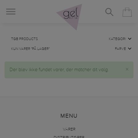
TGB PRODUCTS
KATEGORI
KUN VARER "PÅ LAGER"
FARVE
×
Der blev ikke fundet varer, der matcher dit valg.
MENU
VARER
DISTRIBUTØRER