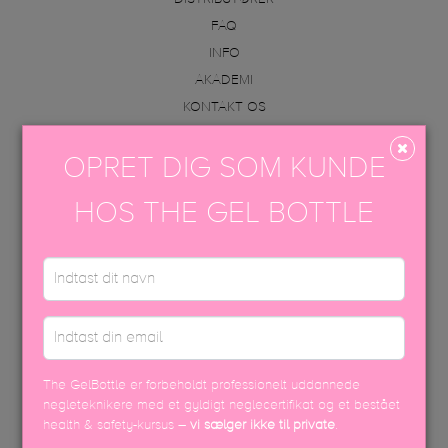
FAQ
INFO
AKADEMI
KONTAKT OS
VAREOPLYSNINGER & PÅFØRING
OPRET DIG SOM KUNDE
KONTAKT OS
HOS THE GEL BOTTLE
+45 70605001
info@thegelbottle.dk
Femmeunique,
Skalhuse 10
9240, Nibe
The GelBottle er forbeholdt professionelt uddannede
FØLG OS
negleteknikere med et gyldigt neglecertifikat og et bestået
health & safety-kursus –
vi sælger ikke til private
.