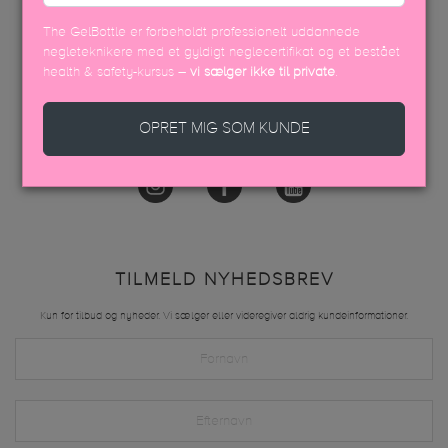
info@thegelbottle.dk
The GelBottle er forbeholdt professionelt uddannede
Femmeunique,
negleteknikere med et gyldigt neglecertifikat og et bestået
Skalhuse 10
health & safety-kursus –
vi sælger ikke til private
.
9240, Nibe
OPRET MIG SOM KUNDE
FØLG OS
TILMELD NYHEDSBREV
Kun for tilbud og nyheder. Vi sælger eller videregiver aldrig kundeinformationer.