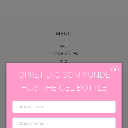
MENU
VARER
DISTRIBUTØRER
FAQ
INFO
OPRET DIG SOM KUNDE
AKADEMI
KONTAKT OS
HOS THE GEL BOTTLE
VAREOPLYSNINGER & PÅFØRING
KONTAKT OS
+45 70605001