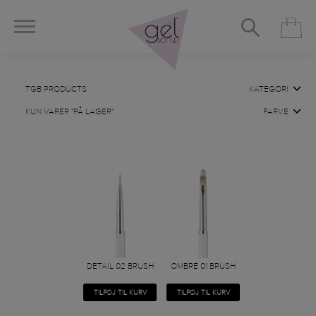
TGB PRODUCTS
KATEGORI
KUN VARER "PÅ LAGER"
FARVE
DETAIL 02 BRUSH
OMBRÉ 01 BRUSH
TILFØJ TIL KURV
TILFØJ TIL KURV