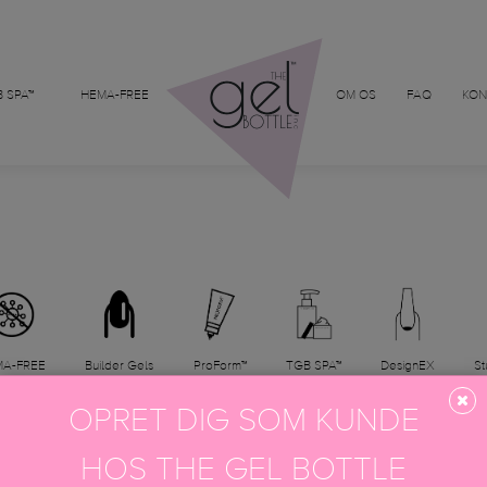
 SPA™
HEMA-FREE
OM OS
FAQ
KON
A-FREE
Builder Gels
ProForm™
TGB SPA™
DesignEX
St
OPRET DIG SOM KUNDE
HOS THE GEL BOTTLE