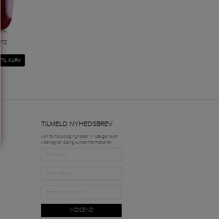
ITZ
 TIL KURV
TILMELD NYHEDSBREV
Kun for tilbud og nyheder. Vi sælger eller
videregiver aldrig kundeinformationer.
INDSEND