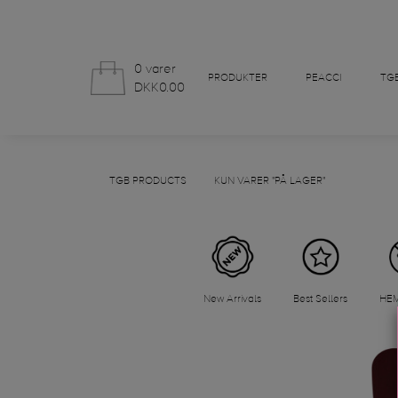
0 varer
PRODUKTER
PEACCI
TGB
DKK0.00
TGB PRODUCTS
KUN VARER "PÅ LAGER"
New Arrivals
Best Sellers
HEM