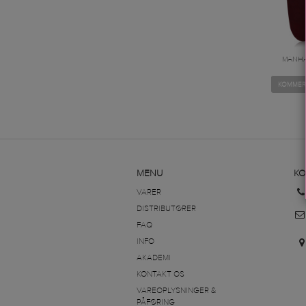
MANHA
KOMMER
MENU
KO
VARER
DISTRIBUTØRER
FAQ
INFO
AKADEMI
KONTAKT OS
VAREOPLYSNINGER &
PÅFØRING