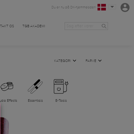
Du er nu på DK-hjemmesiden
TAKT OS
TGB AKADEMI
KATEGORI
FARVE
udio Effects
Essentials
E-Tools