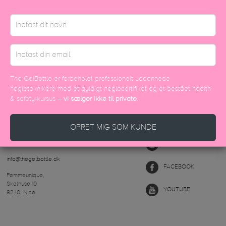
TTAN
IVY
BROADWAY
GATSBY
R
 SNART
TILFØJ TIL KURV
TILFØJ TIL KURV
TILFØJ TIL KURV
TILFØJ
The GelBottle er forbeholdt professionelt uddannede
negleteknikere med et gyldigt neglecertifikat og et bestået health
& safety-kursus –
vi sælger ikke til private
.
OPRET MIG SOM KUNDE
NTAKT OS
FØLG OS
+45 70605001
INSTAGRAM
info@thegelbottle.dk
FACEBOOK
Femmeunique,
Skalhuse 10
YOUTUBE
9240, Nibe