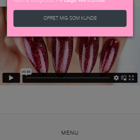
health & safety-kursus –
vi sælger ikke til private
.
OPRET MIG SOM KUNDE
MENU