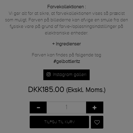
Farvekollektionen :
Vi gør alt for at sikre, at farvekollektionen vises så præcist
som muligt. Farven på billederne kan afvige en smule fra den
fysiske vare på grund af farve-/opløsningsindstillinger på
elektroniske enheder.
+
Ingredienser
Farven kan findes på følgende tag
#gelbottleritz
Instagram galleri
DKK185.00
(Ekskl. Moms.)
TILFØJ TIL KURV