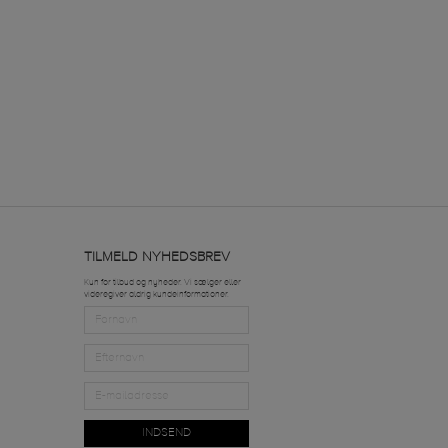
TILMELD NYHEDSBREV
Kun for tilbud og nyheder. Vi sælger eller
videregiver aldrig kundeinformationer.
INDSEND