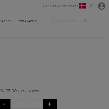
Du er nu på DK-hjemmesiden
TAKT OS
TGB AKADEMI
KK185.00
(Ekskl. Moms.)