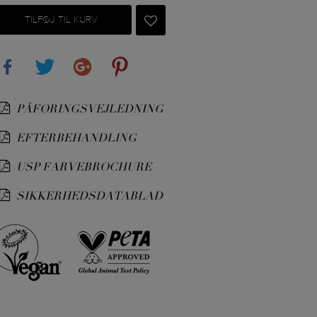
TILFØJ TIL KURV
Share
Tweet
Google+
Pinterest
PÅFØRINGSVEJLEDNING
EFTERBEHANDLING
USP FARVEBROCHURE
SIKKERHEDSDATABLAD