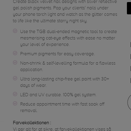
Create black velvet nail designs with silver reflective
gel polish pigments. Pop your clients' nails under
your phone torch light and watch as the glitter comes
to life like the ultimate starry night sky.
Use the TGB dual-ended magnetic tool to create
mesmerising cat-eye effects with ease no matter
your level of experience.
Premium pigments for easy coverage.
Non-shrink & self-levelling formula for a flawless
application.
Ultra long-lasting chip-free gel paint with 30+
days of wear.
LED and UV curable. 100% gel system.
Reduce appointment time with fast soak off
removal.
Farvekollektionen :
Vi gør alt for at sikre, at farvekollektionen vises så