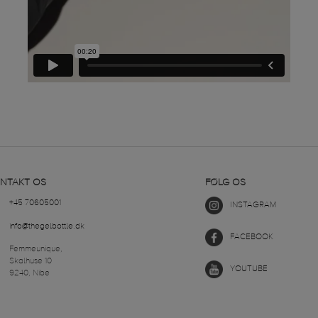
NTAKT OS
FØLG OS
+45 70605001
INSTAGRAM
info@thegelbottle.dk
FACEBOOK
Femmeunique,
Skalhuse 10
YOUTUBE
9240, Nibe