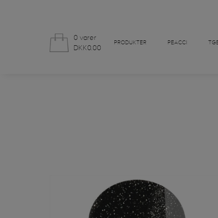
0 varer
PRODUKTER
PEACCI
TGB
DKK0.00