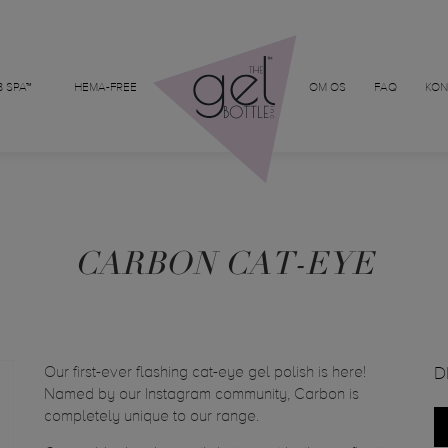
 SPA™
HEMA-FREE
OM OS
FAQ
KON
CARBON CAT-EYE
Our first-ever flashing cat-eye gel polish is here!
D
Named by our Instagram community, Carbon is
completely unique to our range.