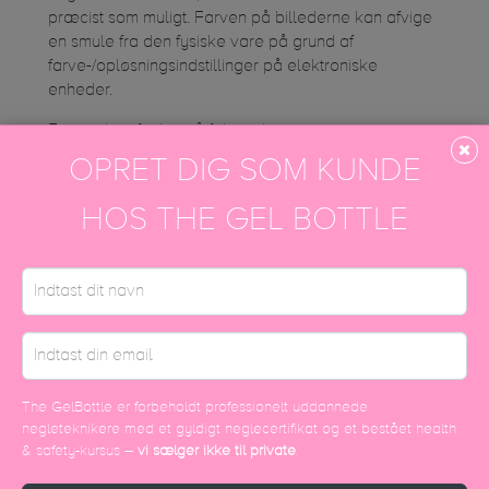
præcist som muligt. Farven på billederne kan afvige
en smule fra den fysiske vare på grund af
farve-/opløsningsindstillinger på elektroniske
enheder.
Farven kan findes på følgende tag
#tgbcarbon
OPRET DIG SOM KUNDE
Instagram galleri
HOS THE GEL BOTTLE
DISCOVER MORE
The GelBottle er forbeholdt professionelt uddannede
negleteknikere med et gyldigt neglecertifikat og et bestået health
& safety-kursus –
vi sælger ikke til private
.