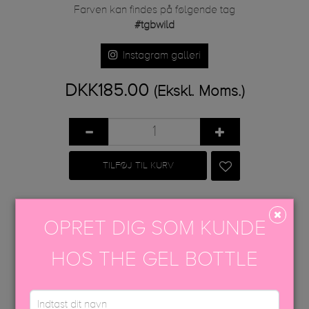
Farven kan findes på følgende tag
#tgbwild
Instagram galleri
DKK185.00
(Ekskl. Moms.)
TILFØJ TIL KURV
Share
Tweet
Google+
Pinterest
OPRET DIG SOM KUNDE
PÅFØRINGSVEJLEDNING
HOS THE GEL BOTTLE
EFTERBEHANDLING
USP FARVEBROCHURE