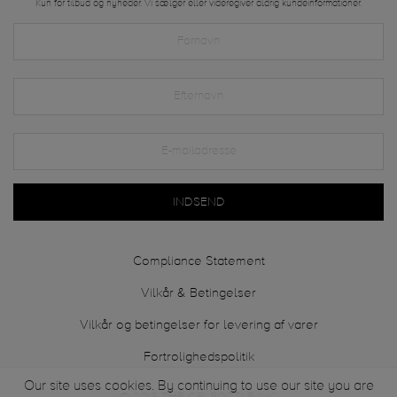
Kun for tilbud og nyheder. Vi sælger eller videregiver aldrig kundeinformationer.
INDSEND
Compliance Statement
Vilkår & Betingelser
Vilkår og betingelser for levering af varer
Fortrolighedspolitik
Our site uses cookies. By continuing to use our site you are
© 2018 THE GELBOTTLE INC