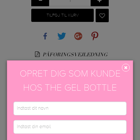
TILFØJ TIL KURV
Share
Tweet
Google+
Pinterest
PÅFØRINGSVEJLEDNING
EFTERBEHANDLING
OPRET DIG SOM KUNDE
USP FARVEBROCHURE
HOS THE GEL BOTTLE
SIKKERHEDSDATABLAD