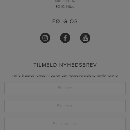
Skalhuse 10
9240, Nibe
FØLG OS
TILMELD NYHEDSBREV
Kun for tilbud og nyheder. Vi sælger eller videregiver aldrig kundeinformationer.