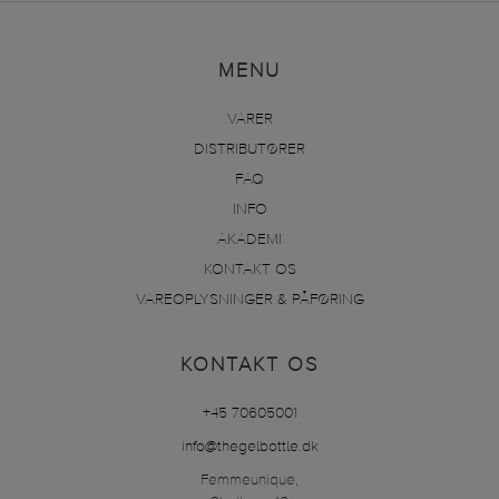
MENU
VARER
DISTRIBUTØRER
FAQ
INFO
AKADEMI
KONTAKT OS
VAREOPLYSNINGER & PÅFØRING
KONTAKT OS
+45 70605001
info@thegelbottle.dk
Femmeunique,