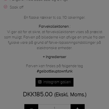
Soak off
En flaske rækker til ca. 110 lakeringer.
Farvekollektionen :
Vi gør alt for at sikre, at farvekollektionen vises så præcist
som muligt. Farven på billederne kan afvige en smule fra den
fysiske vare på grund af farve-/opløsningsindstillinger på
elektroniske enheder.
+
Ingredienser
Farven kan findes på følgende tag
#gelbottleuptownfunk
Instagram galleri
DKK185.00
(Ekskl. Moms.)