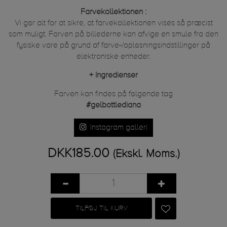
Farvekollektionen :
Vi gør alt for at sikre, at farvekollektionen vises så præcist
som muligt. Farven på billederne kan afvige en smule fra den
fysiske vare på grund af farve-/opløsningsindstillinger på
elektroniske enheder.
+
Ingredienser
Farven kan findes på følgende tag
#gelbottlediana
Instagram galleri
DKK185.00
(Ekskl. Moms.)
TILFØJ TIL KURV