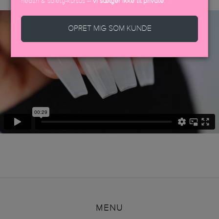
health & safety-kursus –
vi sælger ikke til private
.
OPRET MIG SOM KUNDE
MENU