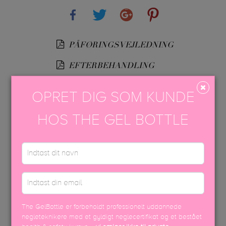
Share
Tweet
Google+
Pinterest
PÅFØRINGSVEJLEDNING
EFTERBEHANDLING
USP FARVEBROCHURE
OPRET DIG SOM KUNDE
SIKKERHEDSDATABLAD
HOS THE GEL BOTTLE
DISCOVER MORE
The GelBottle er forbeholdt professionelt uddannede
negleteknikere med et gyldigt neglecertifikat og et bestået