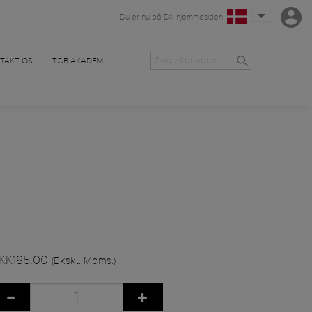
Du er nu på DK-hjemmesiden
TAKT OS
TGB AKADEMI
KK185.00
(Ekskl. Moms.)