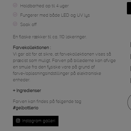
Holdbarhed op til 4 uger
Fungerer med både LED og UV lys
Soak off
En flaske rækker til ca. 110 lakeringer.
Farvekollektionen :
Vi gør alt for at sikre, at farvekollektionen vises så
præcist som muligt. Farven på billederne kan afvige
en smule fra den fysiske vare på grund af
farve-/opløsningsindstillinger på elektroniske
enheder.
+
Ingredienser
Farven kan findes på følgende tag
#gelbottlerio
Instagram galleri