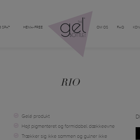
 SPA™
HEMA-FREE
OM OS
FAQ
KON
RIO
Gelé produkt
D
Højt pigmenteret og formidabel dækkeevne
Trækker sig ikke sammen og gulner ikke