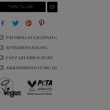
TILFØJ TIL KURV
Share
Tweet
Google+
Pinterest
PÅFØRINGSVEJLEDNING
EFTERBEHANDLING
USP FARVEBROCHURE
SIKKERHEDSDATABLAD