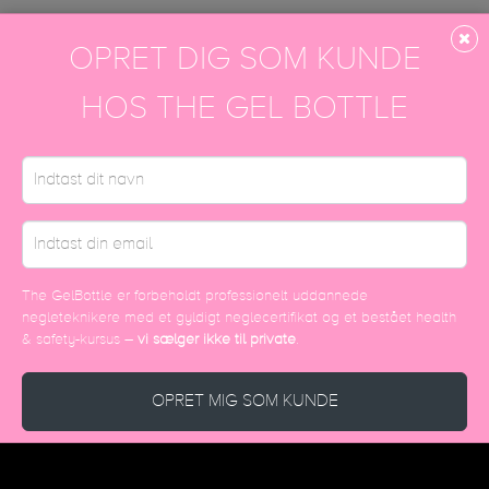
OPRET DIG SOM KUNDE
DISCOVER MORE
HOS THE GEL BOTTLE
The GelBottle er forbeholdt professionelt uddannede
negleteknikere med et gyldigt neglecertifikat og et bestået health
& safety-kursus –
vi sælger ikke til private
.
OPRET MIG SOM KUNDE