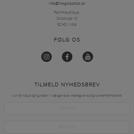
info@thegelbottle.dk
Femmeunique,
Skalhuse 10
9240, Nibe
FØLG OS
TILMELD NYHEDSBREV
Kun for tilbud og nyheder. Vi sælger eller videregiver aldrig kundeinformationer.