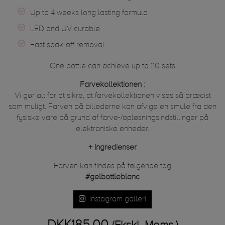
Up to 4 weeks long lasting formula
LED and UV curable
Fast soak-off removal
One bottle can achieve up to 110 sets
Farvekollektionen :
Vi gør alt for at sikre, at farvekollektionen vises så præcist
som muligt. Farven på billederne kan afvige en smule fra den
fysiske vare på grund af farve-/opløsningsindstillinger på
elektroniske enheder.
+
Ingredienser
Farven kan findes på følgende tag
#gelbottleblanc
Instagram galleri
DKK185.00