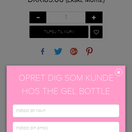
(Ekskl. Moms.)
TILFØJ TIL KURV
Share
Tweet
Google+
Pinterest
PÅFØRINGSVEJLEDNING
OPRET DIG SOM KUNDE
EFTERBEHANDLING
HOS THE GEL BOTTLE
USP FARVEBROCHURE
SIKKERHEDSDATABLAD