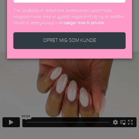
The GelBottle er forbeholdt professionelt uddannede
negleteknikere med et gyldigt neglecertifikat og et bestået
health & safety-kursus –
vi sælger ikke til private
.
DISCOVER MORE
OPRET MIG SOM KUNDE