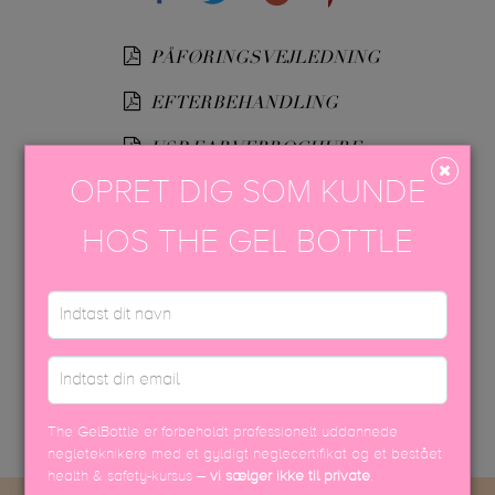
PÅFØRINGSVEJLEDNING
EFTERBEHANDLING
USP FARVEBROCHURE
OPRET DIG SOM KUNDE
SIKKERHEDSDATABLAD
HOS THE GEL BOTTLE
DISCOVER MORE
The GelBottle er forbeholdt professionelt uddannede
negleteknikere med et gyldigt neglecertifikat og et bestået
health & safety-kursus –
vi sælger ikke til private
.