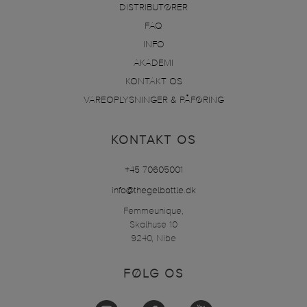
DISTRIBUTØRER
FAQ
INFO
AKADEMI
KONTAKT OS
VAREOPLYSNINGER & PÅFØRING
KONTAKT OS
+45 70605001
info@thegelbottle.dk
Femmeunique,
Skalhuse 10
9240, Nibe
FØLG OS