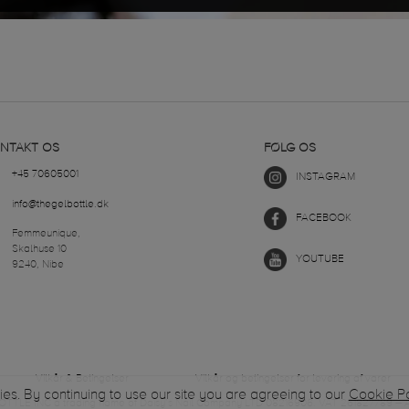
NTAKT OS
FØLG OS
+45 70605001
INSTAGRAM
info@thegelbottle.dk
FACEBOOK
Femmeunique,
Skalhuse 10
YOUTUBE
9240, Nibe
Vilkår & Betingelser
Vilkår og betingelser for levering af varer
ies. By continuing to use our site you are agreeing to our
Cookie Po
OTTLE INC
a trading name of Daisy’s Nail Company LTD 08216906. VAT 261827789 – A