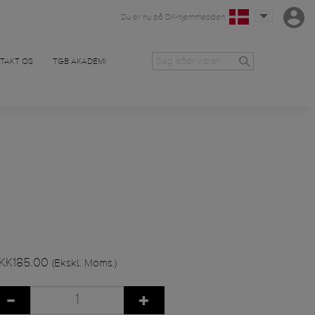
Du er nu på DK-hjemmesiden
TAKT OS
TGB AKADEMI
KK185.00
(Ekskl. Moms.)