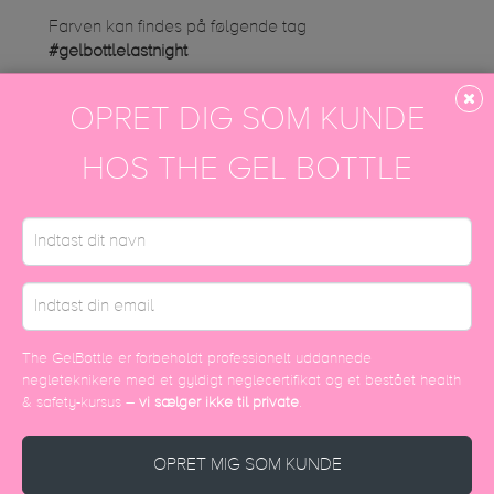
Farven kan findes på følgende tag
#gelbottlelastnight
Instagram galleri
OPRET DIG SOM KUNDE
HOS THE GEL BOTTLE
DISCOVER MORE
The GelBottle er forbeholdt professionelt uddannede
negleteknikere med et gyldigt neglecertifikat og et bestået health
& safety-kursus –
vi sælger ikke til private
.
OPRET MIG SOM KUNDE