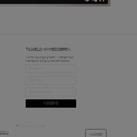
TILMELD NYHEDSBREV
Kun for tilbud og nyheder. Vi sælger eller
videregiver aldrig kundeinformationer.
INDSEND
Fortrolighedspolitik
licy
Accept
ll Rights Reserved