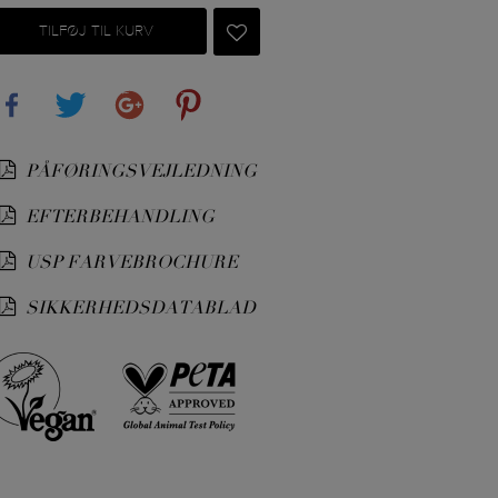
TILFØJ TIL KURV
Share
Tweet
Google+
Pinterest
PÅFØRINGSVEJLEDNING
EFTERBEHANDLING
USP FARVEBROCHURE
SIKKERHEDSDATABLAD