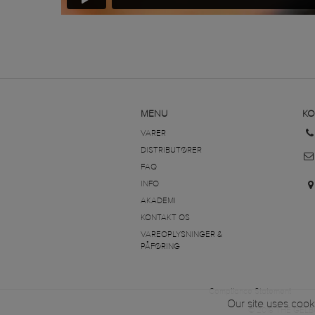
MENU
KO
VARER
DISTRIBUTØRER
FAQ
INFO
AKADEMI
KONTAKT OS
VAREOPLYSNINGER &
PÅFØRING
Compliance Statement
Our site uses cook
© 2018 THE GELB