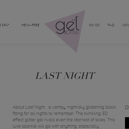
 SPA™
HEMA-FREE
OM OS
FAQ
KON
LAST NIGHT
About Last Night... a vampy, night-sky glistening black
D
fitting for all nights to remember. The twinkling 3D
effect glitter gel rivals even the starriest of skies. This
luxe sparkle will go with anything, especially