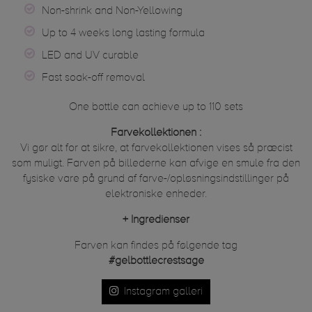
Non-shrink and Non-Yellowing
Up to 4 weeks long lasting formula
LED and UV curable
Fast soak-off removal
One bottle can achieve up to 110 sets
Farvekollektionen :
Vi gør alt for at sikre, at farvekollektionen vises så præcist
som muligt. Farven på billederne kan afvige en smule fra den
fysiske vare på grund af farve-/opløsningsindstillinger på
elektroniske enheder.
+
Ingredienser
Farven kan findes på følgende tag
#gelbottlecrestsage
Instagram galleri