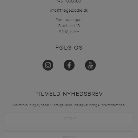
+45 70605001
info@thegelbottle.dk
Femmeunique,
Skalhuse 10
9240, Nibe
FØLG OS
TILMELD NYHEDSBREV
Kun for tilbud og nyheder. Vi sælger eller videregiver aldrig kundeinformationer.