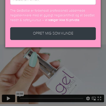
The GelBottle er forbeholdt professionelt uddannede
negleteknikere med et gyldigt neglecertifikat og et bestået
health & safety-kursus –
vi sælger ikke til private
.
DISCOVER MORE
OPRET MIG SOM KUNDE