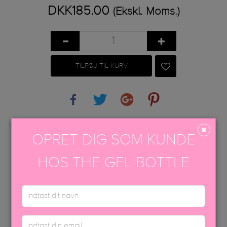
DKK185.00
(Ekskl. Moms.)
TILFØJ TIL KURV
Share
Tweet
Google+
Pinterest
PÅFØRINGSVEJLEDNING
OPRET DIG SOM KUNDE
EFTERBEHANDLING
HOS THE GEL BOTTLE
USP FARVEBROCHURE
SIKKERHEDSDATABLAD