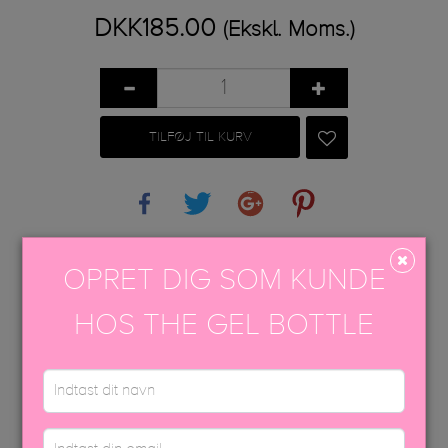
DKK185.00
(Ekskl. Moms.)
TILFØJ TIL KURV
Share
Tweet
Google+
Pinterest
PÅFØRINGSVEJLEDNING
OPRET DIG SOM KUNDE
EFTERBEHANDLING
HOS THE GEL BOTTLE
USP FARVEBROCHURE
SIKKERHEDSDATABLAD