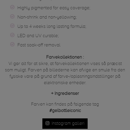
Highly pigmented for easy coverage;
Non-shrink and non-yellowing;
Up to 4 weeks long lasting formula;
LED and UV curable;
Fast soak-off removal
Farvekollektionen :
Vi gør alt for at sikre, at farvekollektionen vises så præcist
som muligt. Farven på billederne kan afvige en smule fra den
fysiske vare på grund af farve-/opløsningsindstillinger på
elektroniske enheder.
+
Ingredienser
Farven kan findes på følgende tag
#gelbottleiconic
Instagram galleri