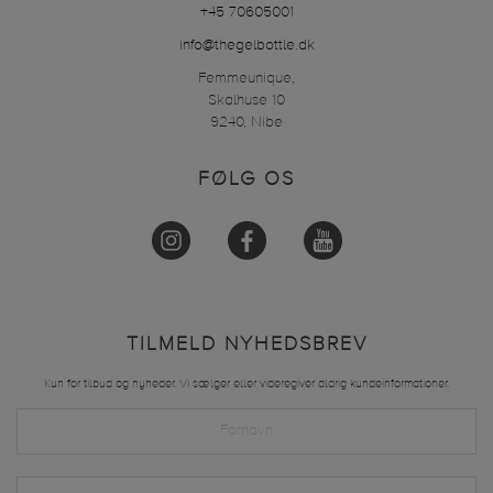
+45 70605001
info@thegelbottle.dk
Femmeunique,
Skalhuse 10
9240, Nibe
FØLG OS
TILMELD NYHEDSBREV
Kun for tilbud og nyheder. Vi sælger eller videregiver aldrig kundeinformationer.