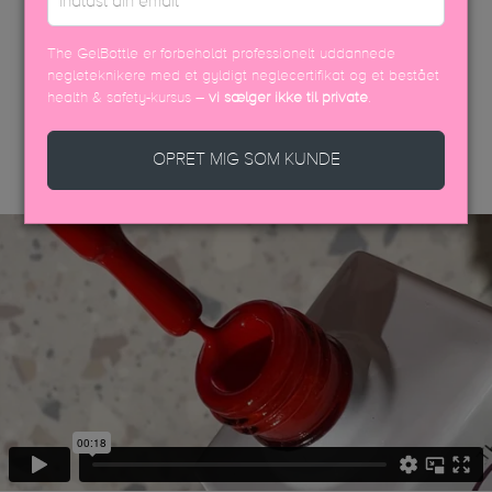
The GelBottle er forbeholdt professionelt uddannede
negleteknikere med et gyldigt neglecertifikat og et bestået
health & safety-kursus –
vi sælger ikke til private
.
DISCOVER MORE
OPRET MIG SOM KUNDE