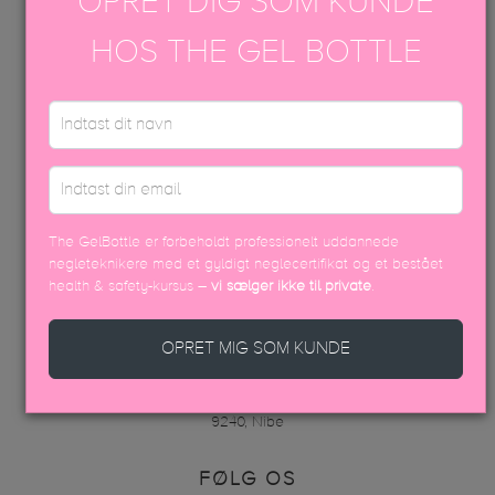
OPRET DIG SOM KUNDE
VARER
HOS THE GEL BOTTLE
DISTRIBUTØRER
FAQ
INFO
AKADEMI
KONTAKT OS
VAREOPLYSNINGER & PÅFØRING
The GelBottle er forbeholdt professionelt uddannede
KONTAKT OS
negleteknikere med et gyldigt neglecertifikat og et bestået
health & safety-kursus –
vi sælger ikke til private
.
+45 70605001
info@thegelbottle.dk
OPRET MIG SOM KUNDE
Femmeunique,
Skalhuse 10
9240, Nibe
FØLG OS