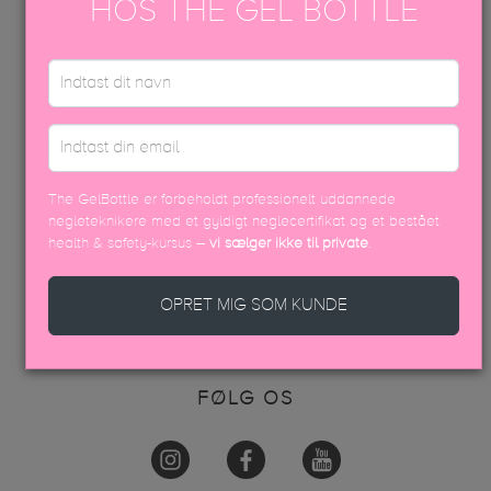
FAQ
HOS THE GEL BOTTLE
INFO
AKADEMI
KONTAKT OS
VAREOPLYSNINGER & PÅFØRING
KONTAKT OS
The GelBottle er forbeholdt professionelt uddannede
negleteknikere med et gyldigt neglecertifikat og et bestået
+45 70605001
health & safety-kursus –
vi sælger ikke til private
.
info@thegelbottle.dk
Femmeunique,
OPRET MIG SOM KUNDE
Skalhuse 10
9240, Nibe
FØLG OS