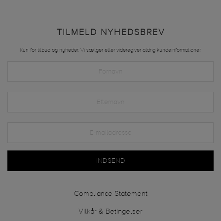
TILMELD NYHEDSBREV
Kun for tilbud og nyheder. Vi sælger eller videregiver aldrig kundeinformationer.
INDSEND
Compliance Statement
Vilkår & Betingelser