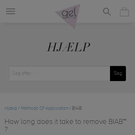
HJÆLP
Søg
Hjælp
/
Methods Of Application
/ BIAB
How long does it take to remove BIAB™
?