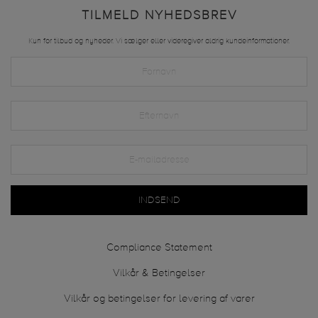
TILMELD NYHEDSBREV
Kun for tilbud og nyheder. Vi sælger eller videregiver aldrig kundeinformationer.
INDSEND
Compliance Statement
Vilkår & Betingelser
Vilkår og betingelser for levering af varer