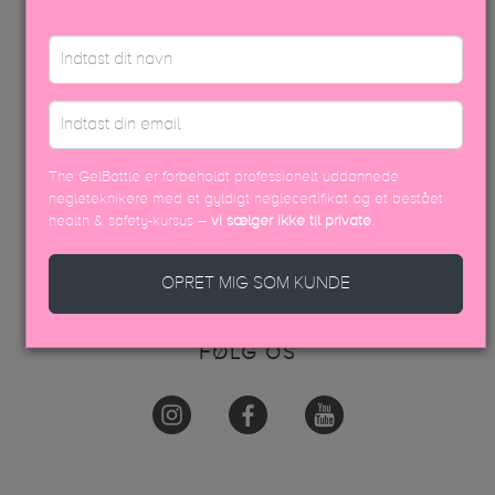
AKADEMI
KONTAKT OS
VAREOPLYSNINGER & PÅFØRING
KONTAKT OS
The GelBottle er forbeholdt professionelt uddannede
+45 70605001
negleteknikere med et gyldigt neglecertifikat og et bestået
info@thegelbottle.dk
health & safety-kursus –
vi sælger ikke til private
.
Femmeunique,
Skalhuse 10
OPRET MIG SOM KUNDE
9240, Nibe
FØLG OS