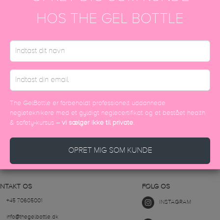
HOS THE GEL BOTTLE
gin
’ page and clicking on the “Reset Password” link.
his is definitely the email address you used to register your accoun
YDERLIGERE SPØRGSMÅL?
The GelBottle er forbeholdt professionelt uddannede
negleteknikere med et gyldigt neglecertifikat og et bestået health
& safety-kursus –
vi sælger ikke til private
.
KONTAKT OS
OPRET MIG SOM KUNDE
NTAKT OS
FØLG OS
+45 70605001
INSTAGRAM
info@thegelbottle.dk