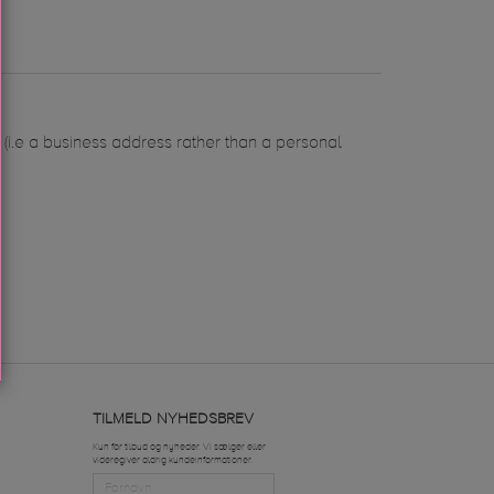
t (i.e a business address rather than a personal
TILMELD NYHEDSBREV
Kun for tilbud og nyheder. Vi sælger eller
videregiver aldrig kundeinformationer.