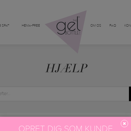
 SPA™
HEMA-FREE
OM OS
FAQ
KON
HJÆLP
OPRET DIG SOM KUNDE