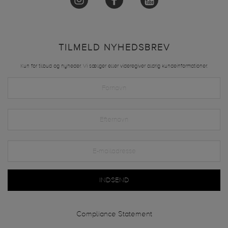
TILMELD NYHEDSBREV
Kun for tilbud og nyheder. Vi sælger eller videregiver aldrig kundeinformationer.
INDSEND
Compliance Statement