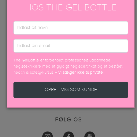
DISTRIBUTØRER
HOS THE GEL BOTTLE
FAQ
INFO
AKADEMI
KONTAKT OS
VAREOPLYSNINGER & PÅFØRING
KONTAKT OS
The GelBottle er forbeholdt professionelt uddannede
negleteknikere med et gyldigt neglecertifikat og et bestået
health & safety-kursus –
vi sælger ikke til private
.
+45 70605001
info@thegelbottle.dk
OPRET MIG SOM KUNDE
Femmeunique,
Skalhuse 10
9240, Nibe
FØLG OS