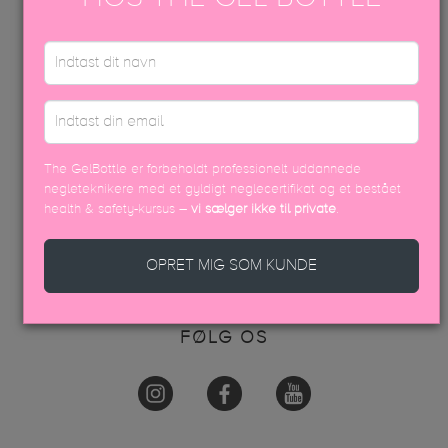
INFO
AKADEMI
KONTAKT OS
VAREOPLYSNINGER & PÅFØRING
KONTAKT OS
The GelBottle er forbeholdt professionelt uddannede
+45 70605001
negleteknikere med et gyldigt neglecertifikat og et bestået
health & safety-kursus –
vi sælger ikke til private
.
info@thegelbottle.dk
Femmeunique,
OPRET MIG SOM KUNDE
Skalhuse 10
9240, Nibe
FØLG OS