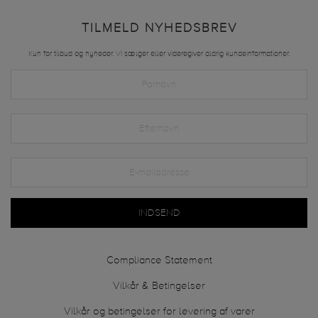
TILMELD NYHEDSBREV
Kun for tilbud og nyheder. Vi sælger eller videregiver aldrig kundeinformationer.
INDSEND
Compliance Statement
Vilkår & Betingelser
Vilkår og betingelser for levering af varer