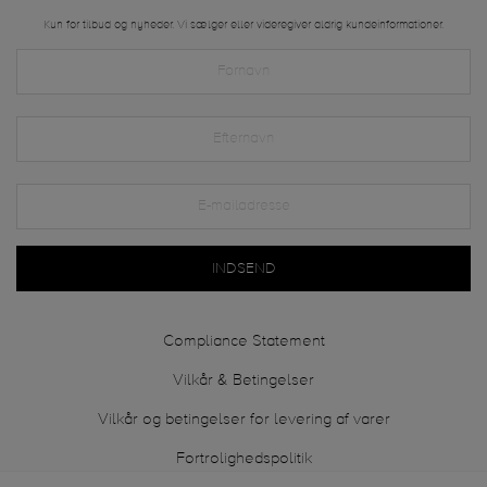
Kun for tilbud og nyheder. Vi sælger eller videregiver aldrig kundeinformationer.
INDSEND
Compliance Statement
Vilkår & Betingelser
Vilkår og betingelser for levering af varer
Fortrolighedspolitik