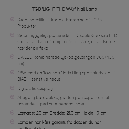
TGB 'LIGHT THE WAY' Nail Lamp
Skabt specifikt til korrekt hærdning af TGBs
Produkter
39 omhyggeligt placerede LED spots (3 ekstra LED
spots i spidsen af lampen, for at sikre, at spidserne
hærder perfekt)
UV/LED kombinerede lys (bølgelængde 365+405
nm)
48W med en 'low-heat' indstilling specialudviklet til
BIAB + sensitive negle.
Digitalt tidsdisplay
Aftagelig bundbakke, gør lampen super nem at
anvende til pedicure behandlinger.
Længde: 20 cm Bredde: 21,3 cm Højde: 10 cm
Lampen har 1-års garanti, fra datoen du har
modtaget den.