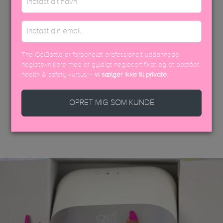
PÅFØRINGSVEJLEDNING
EFTERBEHANDLING
USP FARVEBROCHURE
The GelBottle er forbeholdt professionelt uddannede
negleteknikere med et gyldigt neglecertifikat og et bestået
SIKKERHEDSDATABLAD
health & safety-kursus –
vi sælger ikke til private
.
OPRET MIG SOM KUNDE
DISCOVER MORE