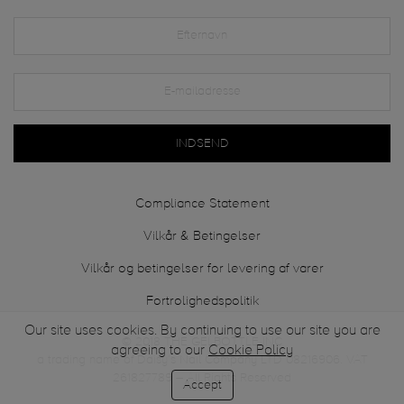
INDSEND
Compliance Statement
Vilkår & Betingelser
Vilkår og betingelser for levering af varer
Fortrolighedspolitik
Our site uses cookies. By continuing to use our site you are
© 2018 THE GELBOTTLE INC
agreeing to our
Cookie Policy
a trading name of Daisy’s Nail Company LTD 08216906. VAT
261827789 – All Rights Reserved
Accept