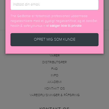
SIKKERHEDSDATABLAD
The GelBottle er forbeholdt professionelt uddannede
negleteknikere med et gyldigt neglecertifikat og et bestået
health & safety-kursus –
vi sælger ikke til private
.
OPRET MIG SOM KUNDE
MENU
VARER
DISTRIBUTØRER
FAQ
INFO
AKADEMI
KONTAKT OS
VAREOPLYSNINGER & PÅFØRING