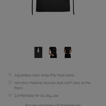
Adjustable neck strap (Fits most sizes)
non-stick material assures dust won't stick to the
fabric
Comfortable for all day use.
Farven kan findes på følgende tag