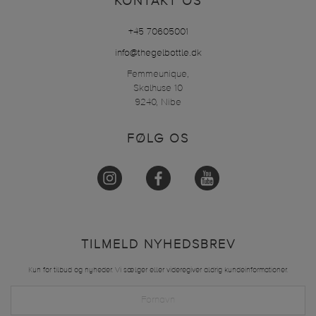
KONTAKT OS
+45 70605001
info@thegelbottle.dk
Femmeunique,
Skalhuse 10
9240, Nibe
FØLG OS
TILMELD NYHEDSBREV
Kun for tilbud og nyheder. Vi sælger eller videregiver aldrig kundeinformationer.