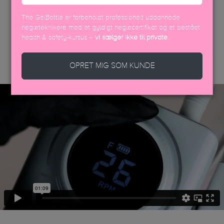
The GelBottle er forbeholdt professionelt uddannede
negleteknikere med et gyldigt neglecertifikat og et bestået
health & safety-kursus –
vi sælger ikke til private
.
DISCOVER MORE
OPRET MIG SOM KUNDE