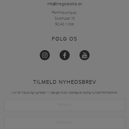
info@thegelbottle.dk
Femmeunique,
Skalhuse 10
9240, Nibe
FØLG OS
TILMELD NYHEDSBREV
Kun for tilbud og nyheder. Vi sælger eller videregiver aldrig kundeinformationer.