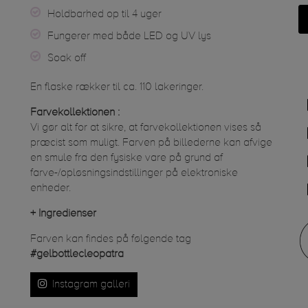
Holdbarhed op til 4 uger
Fungerer med både LED og UV lys
Soak off
En flaske rækker til ca. 110 lakeringer.
Farvekollektionen :
Vi gør alt for at sikre, at farvekollektionen vises så
præcist som muligt. Farven på billederne kan afvige
en smule fra den fysiske vare på grund af
farve-/opløsningsindstillinger på elektroniske
enheder.
+
Ingredienser
Farven kan findes på følgende tag
#gelbottlecleopatra
Instagram galleri