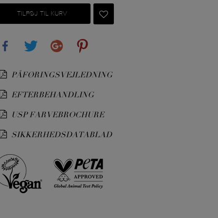
TILFØJ TIL KURV
Share
Tweet
Google+
Pinterest
PÅFØRINGSVEJLEDNING
EFTERBEHANDLING
USP FARVEBROCHURE
SIKKERHEDSDATABLAD