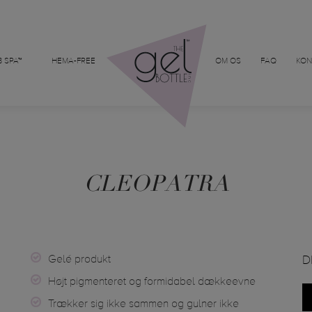
 SPA™
HEMA-FREE
OM OS
FAQ
KON
CLEOPATRA
Gelé produkt
D
Højt pigmenteret og formidabel dækkeevne
Trækker sig ikke sammen og gulner ikke