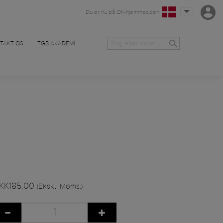
Du er nu på DK-hjemmesiden
TAKT OS
TGB AKADEMI
KK185.00
(Ekskl. Moms.)