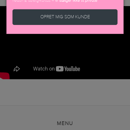
health & safety-kursus –
vi sælger ikke til private
.
OPRET MIG SOM KUNDE
MENU