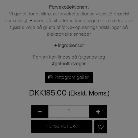
Farvekollektionen :
Vi gør alt for at sikre, at farvekollektionen vises så præcist
som muligt. Farven på billederne kan afvige en smule fra den
fysiske vare på grund af farve-/opløsningsindstillinger på
elektroniske enheder.
+
Ingredienser
Farven kan findes på følgende tag
#gelbottlevegas
Instagram galleri
DKK185.00
(Ekskl. Moms.)
TILFØJ TIL KURV