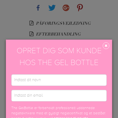
Share
Tweet
Google+
Pinterest
PÅFØRINGSVEJLEDNING
EFTERBEHANDLING
USP FARVEBROCHURE
OPRET DIG SOM KUNDE
SIKKERHEDSDATABLAD
HOS THE GEL BOTTLE
DISCOVER MORE
The GelBottle er forbeholdt professionelt uddannede
negleteknikere med et gyldigt neglecertifikat og et bestået