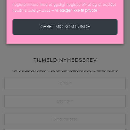
9240, Nibe
negleteknikere med et gyldigt neglecertifikat og et bestået
health & safety-kursus –
vi sælger ikke til private
.
FØLG OS
OPRET MIG SOM KUNDE
TILMELD NYHEDSBREV
Kun for tilbud og nyheder. Vi sælger eller videregiver aldrig kundeinformationer.