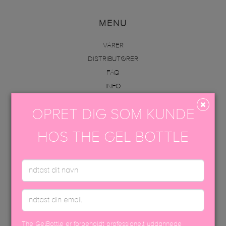
MENU
VARER
DISTRIBUTØRER
FAQ
INFO
AKADEMI
OPRET DIG SOM KUNDE
KONTAKT OS
VAREOPLYSNINGER & PÅFØRING
HOS THE GEL BOTTLE
KONTAKT OS
+45 70605001
info@thegelbottle.dk
Femmeunique,
Skalhuse 10
The GelBottle er forbeholdt professionelt uddannede