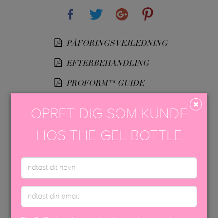
Share
Tweet
Google+
Pinterest
PÅFØRINGSVEJLEDNING
EFTERBEHANDLING
PROFORM™ GUIDE
TGB SOFT BIAB™
OPRET DIG SOM KUNDE
USP FARVEBROCHURE
HOS THE GEL BOTTLE
SIKKERHEDSDATABLAD