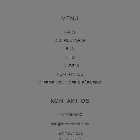
MENU
VARER
DISTRIBUTØRER
FAQ
INFO
AKADEMI
KONTAKT OS
VAREOPLYSNINGER & PÅFØRING
KONTAKT OS
+45 70605001
info@thegelbottle.dk
Femmeunique,
Skalhuse 10