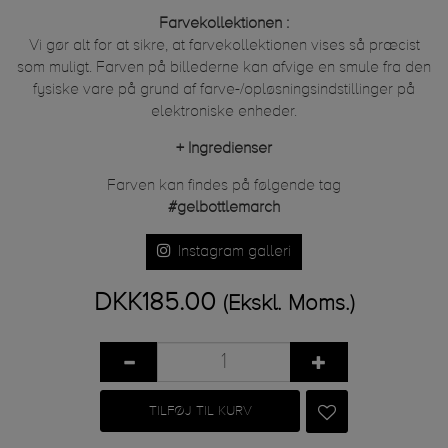
Farvekollektionen :
Vi gør alt for at sikre, at farvekollektionen vises så præcist
som muligt. Farven på billederne kan afvige en smule fra den
fysiske vare på grund af farve-/opløsningsindstillinger på
elektroniske enheder.
+
Ingredienser
Farven kan findes på følgende tag
#gelbottlemarch
Instagram galleri
DKK185.00
(Ekskl. Moms.)
TILFØJ TIL KURV