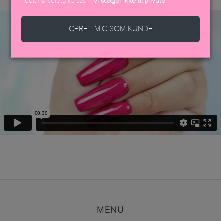
health & safety-kursus –
vi sælger ikke til private
.
OPRET MIG SOM KUNDE
MENU