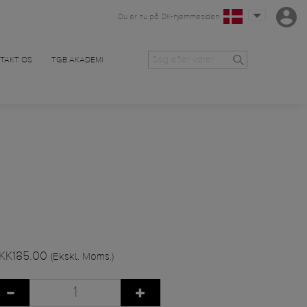
Du er nu på DK-hjemmesiden
TAKT OS
TGB AKADEMI
KK185.00
(Ekskl. Moms.)