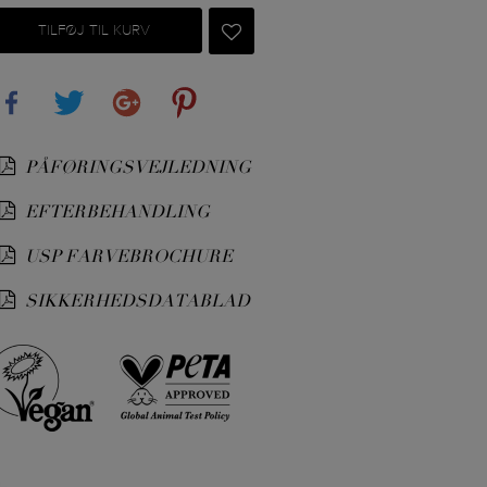
TILFØJ TIL KURV
Share
Tweet
Google+
Pinterest
PÅFØRINGSVEJLEDNING
EFTERBEHANDLING
USP FARVEBROCHURE
SIKKERHEDSDATABLAD