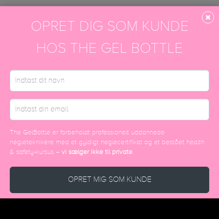
OPRET DIG SOM KUNDE
DISCOVER MORE
HOS THE GEL BOTTLE
The GelBottle er forbeholdt professionelt uddannede
negleteknikere med et gyldigt neglecertifikat og et bestået health
& safety-kursus –
vi sælger ikke til private
.
OPRET MIG SOM KUNDE