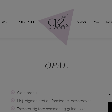
 SPA™
HEMA-FREE
OM OS
FAQ
KON
OPAL
Gelé produkt
D
Højt pigmenteret og formidabel dækkeevne
Trækker sig ikke sammen og gulner ikke