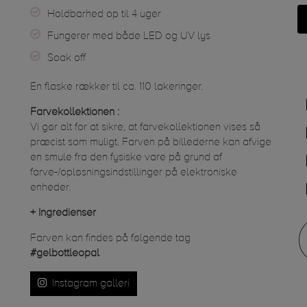
Holdbarhed op til 4 uger
Fungerer med både LED og UV lys
Soak off
En flaske rækker til ca. 110 lakeringer.
Farvekollektionen :
Vi gør alt for at sikre, at farvekollektionen vises så
præcist som muligt. Farven på billederne kan afvige
en smule fra den fysiske vare på grund af
farve-/opløsningsindstillinger på elektroniske
enheder.
+
Ingredienser
Farven kan findes på følgende tag
#gelbottleopal
Instagram galleri