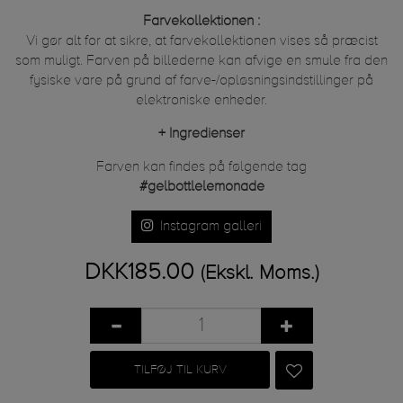
Farvekollektionen :
Vi gør alt for at sikre, at farvekollektionen vises så præcist
som muligt. Farven på billederne kan afvige en smule fra den
fysiske vare på grund af farve-/opløsningsindstillinger på
elektroniske enheder.
+
Ingredienser
Farven kan findes på følgende tag
#gelbottlelemonade
Instagram galleri
DKK185.00
(Ekskl. Moms.)
TILFØJ TIL KURV