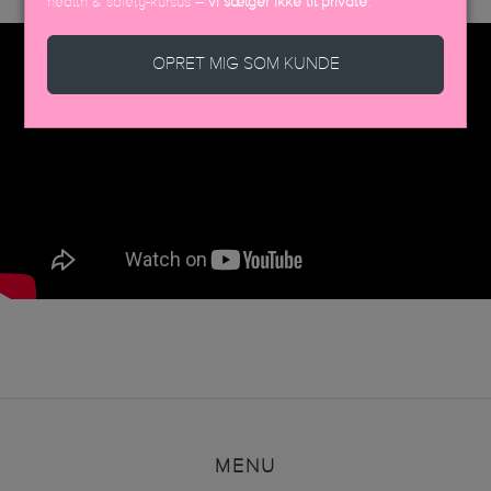
health & safety-kursus –
vi sælger ikke til private
.
OPRET MIG SOM KUNDE
MENU