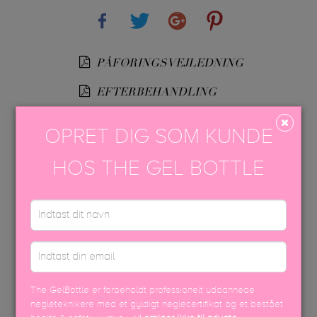
Share
Tweet
Google+
Pinterest
PÅFØRINGSVEJLEDNING
EFTERBEHANDLING
USP FARVEBROCHURE
OPRET DIG SOM KUNDE
SIKKERHEDSDATABLAD
HOS THE GEL BOTTLE
DISCOVER MORE
The GelBottle er forbeholdt professionelt uddannede
negleteknikere med et gyldigt neglecertifikat og et bestået