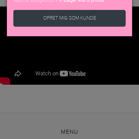
health & safety-kursus –
vi sælger ikke til private
.
OPRET MIG SOM KUNDE
MENU