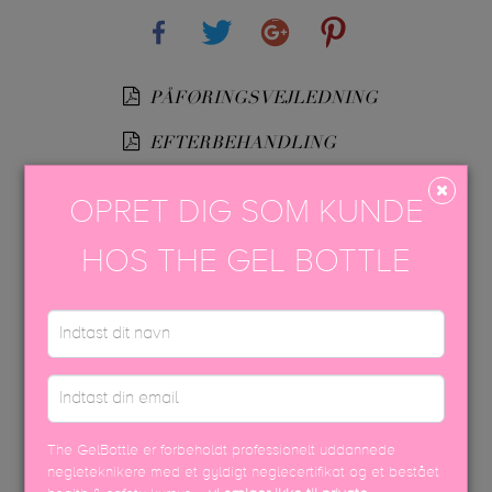
Share
Tweet
Google+
Pinterest
PÅFØRINGSVEJLEDNING
EFTERBEHANDLING
USP FARVEBROCHURE
OPRET DIG SOM KUNDE
SIKKERHEDSDATABLAD
HOS THE GEL BOTTLE
DISCOVER MORE
The GelBottle er forbeholdt professionelt uddannede
negleteknikere med et gyldigt neglecertifikat og et bestået