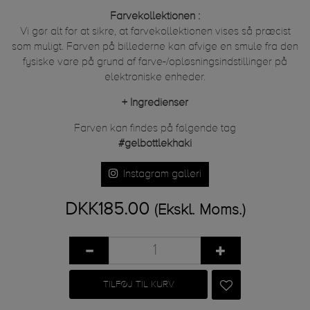
Farvekollektionen :
Vi gør alt for at sikre, at farvekollektionen vises så præcist
som muligt. Farven på billederne kan afvige en smule fra den
fysiske vare på grund af farve-/opløsningsindstillinger på
elektroniske enheder.
+
Ingredienser
Farven kan findes på følgende tag
#gelbottlekhaki
Instagram galleri
DKK185.00
(Ekskl. Moms.)
TILFØJ TIL KURV