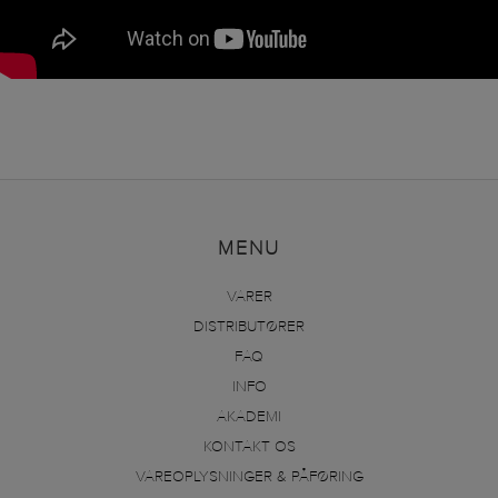
MENU
VARER
DISTRIBUTØRER
FAQ
INFO
AKADEMI
KONTAKT OS
VAREOPLYSNINGER & PÅFØRING