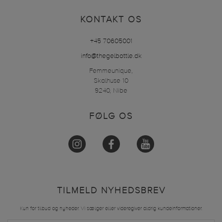
KONTAKT OS
+45 70605001
info@thegelbottle.dk
Femmeunique,
Skalhuse 10
9240, Nibe
FØLG OS
TILMELD NYHEDSBREV
Kun for tilbud og nyheder. Vi sælger eller videregiver aldrig kundeinformationer.