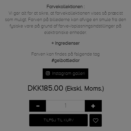
Farvekollektionen :
Vi gør alt for at sikre, at farvekollektionen vises så præcist
som muligt. Farven på billederne kan afvige en smule fra den
fysiske vare på grund af farve-/opløsningsindstillinger på
elektroniske enheder.
+
Ingredienser
Farven kan findes på følgende tag
#gelbottledior
Instagram galleri
DKK185.00
(Ekskl. Moms.)
TILFØJ TIL KURV