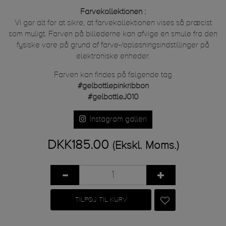
Farvekollektionen :
Vi gør alt for at sikre, at farvekollektionen vises så præcist
som muligt. Farven på billederne kan afvige en smule fra den
fysiske vare på grund af farve-/opløsningsindstillinger på
elektroniske enheder.
Farven kan findes på følgende tag
#gelbottlepinkribbon
#gelbottleJ010
Instagram galleri
DKK185.00
(Ekskl. Moms.)
TILFØJ TIL KURV