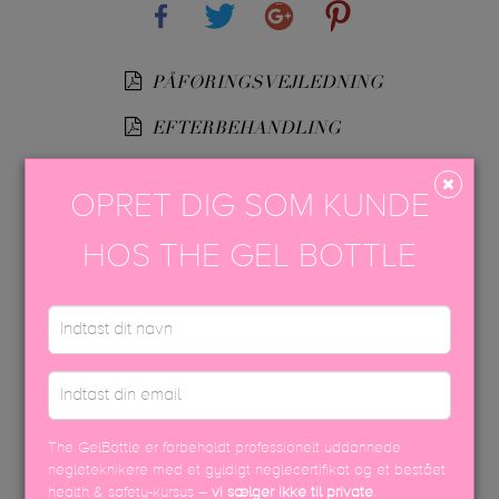
Share
Tweet
Google+
Pinterest
PÅFØRINGSVEJLEDNING
EFTERBEHANDLING
USP FARVEBROCHURE
OPRET DIG SOM KUNDE
SIKKERHEDSDATABLAD
HOS THE GEL BOTTLE
DISCOVER MORE
The GelBottle er forbeholdt professionelt uddannede
negleteknikere med et gyldigt neglecertifikat og et bestået
health & safety-kursus –
vi sælger ikke til private
.