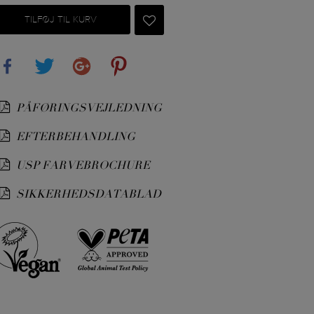
TILFØJ TIL KURV
Share
Tweet
Google+
Pinterest
PÅFØRINGSVEJLEDNING
EFTERBEHANDLING
USP FARVEBROCHURE
SIKKERHEDSDATABLAD