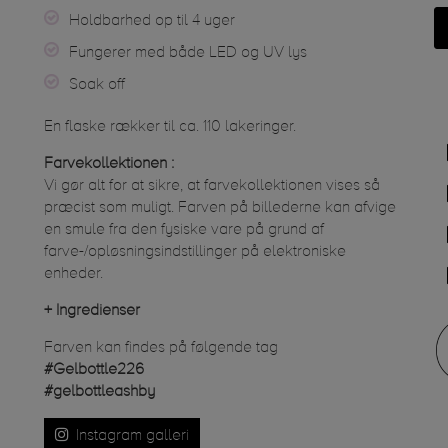
Holdbarhed op til 4 uger
Fungerer med både LED og UV lys
Soak off
En flaske rækker til ca. 110 lakeringer.
Farvekollektionen :
Vi gør alt for at sikre, at farvekollektionen vises så
præcist som muligt. Farven på billederne kan afvige
en smule fra den fysiske vare på grund af
farve-/opløsningsindstillinger på elektroniske
enheder.
+
Ingredienser
Farven kan findes på følgende tag
#Gelbottle226
#gelbottleashby
Instagram galleri