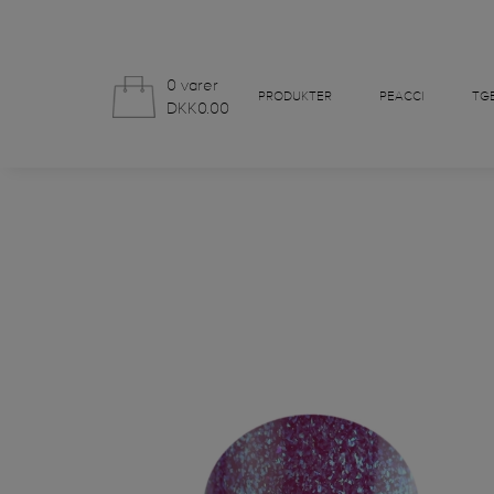
0 varer
PRODUKTER
PEACCI
TGB
DKK0.00