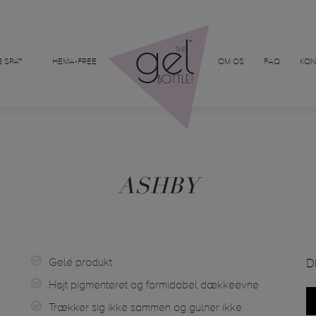
 SPA™
HEMA-FREE
OM OS
FAQ
KON
ASHBY
Gelé produkt
D
Højt pigmenteret og formidabel dækkeevne
Trækker sig ikke sammen og gulner ikke