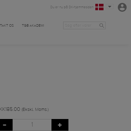
Du er nu på DK-hjemmesiden
TAKT OS
TGB AKADEMI
KK185.00
(Ekskl. Moms.)