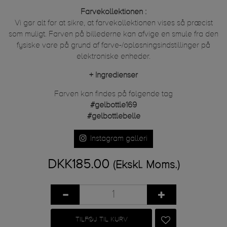
Farvekollektionen :
Vi gør alt for at sikre, at farvekollektionen vises så præcist
som muligt. Farven på billederne kan afvige en smule fra den
fysiske vare på grund af farve-/opløsningsindstillinger på
elektroniske enheder.
+
Ingredienser
Farven kan findes på følgende tag
#gelbottle169
#gelbottlebelle
Instagram galleri
DKK185.00
(Ekskl. Moms.)
TILFØJ TIL KURV