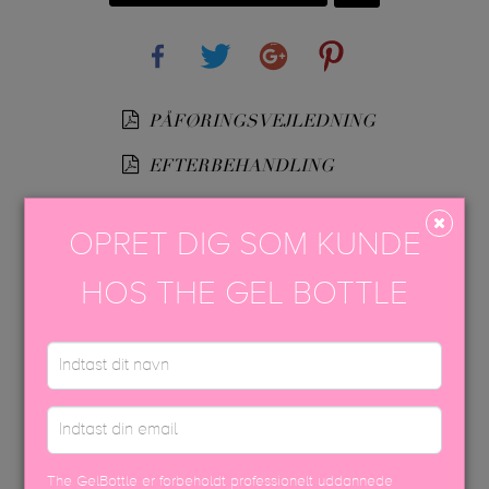
Share
Tweet
Google+
Pinterest
PÅFØRINGSVEJLEDNING
EFTERBEHANDLING
HEMA-FREE PAINT GUIDE
OPRET DIG SOM KUNDE
USP FARVEBROCHURE
HOS THE GEL BOTTLE
SIKKERHEDSDATABLAD
The GelBottle er forbeholdt professionelt uddannede