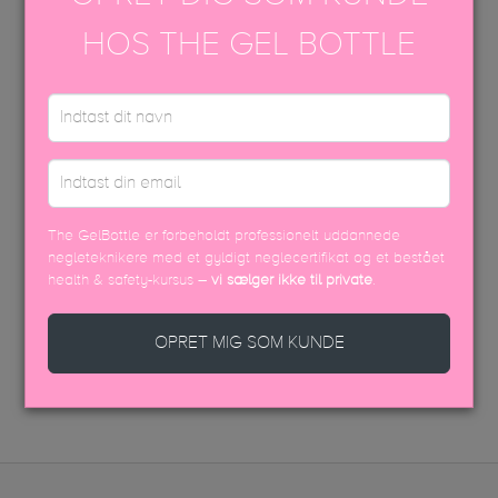
HOS THE GEL BOTTLE
Share
Tweet
Google+
Pinterest
PÅFØRINGSVEJLEDNING
EFTERBEHANDLING
USP FARVEBROCHURE
The GelBottle er forbeholdt professionelt uddannede
SIKKERHEDSDATABLAD
negleteknikere med et gyldigt neglecertifikat og et bestået
health & safety-kursus –
vi sælger ikke til private
.
OPRET MIG SOM KUNDE