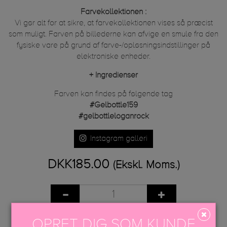
Farvekollektionen :
Vi gør alt for at sikre, at farvekollektionen vises så præcist
som muligt. Farven på billederne kan afvige en smule fra den
fysiske vare på grund af farve-/opløsningsindstillinger på
elektroniske enheder.
+
Ingredienser
Farven kan findes på følgende tag
#Gelbottle159
#gelbottleloganrock
Instagram galleri
DKK185.00
(Ekskl. Moms.)
TILFØJ TIL KURV
OPRET DIG SOM KUNDE