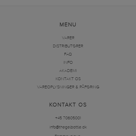
MENU
VARER
DISTRIBUTØRER
FAQ
INFO
AKADEMI
KONTAKT OS
VAREOPLYSNINGER & PÅFØRING
KONTAKT OS
+45 70605001
info@thegelbottle.dk