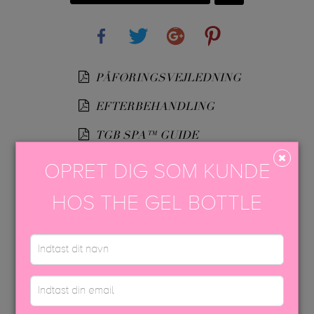
Share
Tweet
Google+
Pinterest
PÅFØRINGSVEJLEDNING
EFTERBEHANDLING
TGB SPA™ GUIDE
TGB SOFT BIAB™
OPRET DIG SOM KUNDE
USP FARVEBROCHURE
HOS THE GEL BOTTLE
SIKKERHEDSDATABLAD