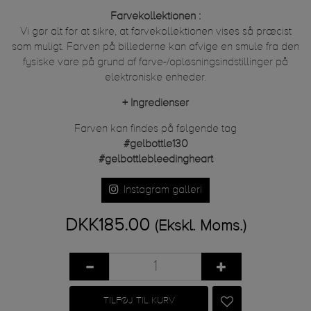
Farvekollektionen :
Vi gør alt for at sikre, at farvekollektionen vises så præcist
som muligt. Farven på billederne kan afvige en smule fra den
fysiske vare på grund af farve-/opløsningsindstillinger på
elektroniske enheder.
+
Ingredienser
Farven kan findes på følgende tag
#gelbottle130
#gelbottlebleedingheart
Instagram galleri
DKK185.00
(Ekskl. Moms.)
TILFØJ TIL KURV