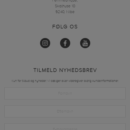
Femmeunique,
Skalhuse 10
9240, Nibe
FØLG OS
TILMELD NYHEDSBREV
Kun for tilbud og nyheder. Vi sælger eller videregiver aldrig kundeinformationer.