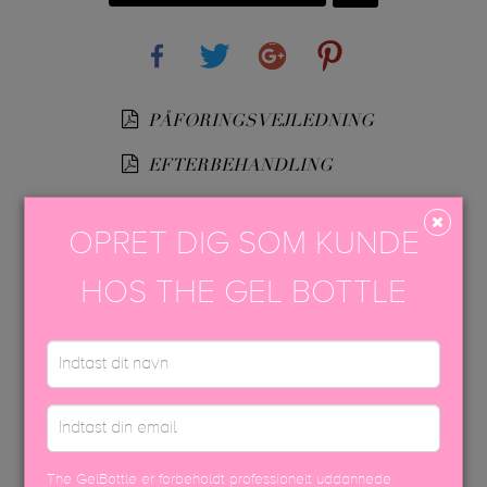
Share
Tweet
Google+
Pinterest
PÅFØRINGSVEJLEDNING
EFTERBEHANDLING
TGB SPA™ GUIDE
OPRET DIG SOM KUNDE
USP FARVEBROCHURE
HOS THE GEL BOTTLE
SIKKERHEDSDATABLAD
The GelBottle er forbeholdt professionelt uddannede