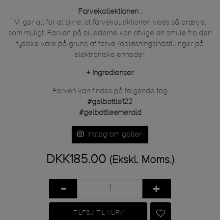
Farvekollektionen :
Vi gør alt for at sikre, at farvekollektionen vises så præcist
som muligt. Farven på billederne kan afvige en smule fra den
fysiske vare på grund af farve-/opløsningsindstillinger på
elektroniske enheder.
+
Ingredienser
Farven kan findes på følgende tag
#gelbottle122
#gelbottleemerald
Instagram galleri
DKK185.00
(Ekskl. Moms.)
TILFØJ TIL KURV