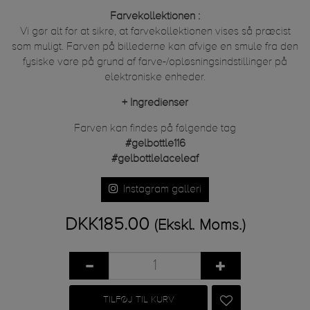
Farvekollektionen :
Vi gør alt for at sikre, at farvekollektionen vises så præcist
som muligt. Farven på billederne kan afvige en smule fra den
fysiske vare på grund af farve-/opløsningsindstillinger på
elektroniske enheder.
+
Ingredienser
Farven kan findes på følgende tag
#gelbottle116
#gelbottlelaceleaf
Instagram galleri
DKK185.00
(Ekskl. Moms.)
TILFØJ TIL KURV