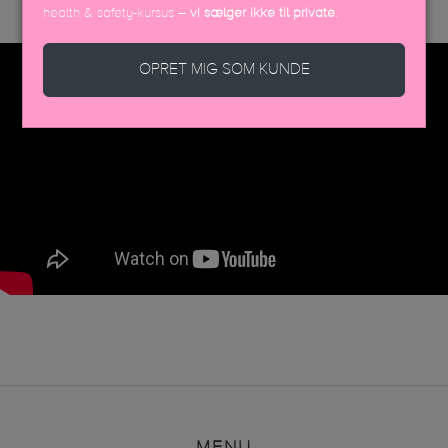
health & safety-kursus –
vi sælger ikke til private
.
OPRET MIG SOM KUNDE