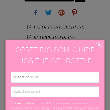
Share
Tweet
Google+
Pinterest
PÅFØRINGSVEJLEDNING
EFTERBEHANDLING
USP FARVEBROCHURE
OPRET DIG SOM KUNDE
SIKKERHEDSDATABLAD
HOS THE GEL BOTTLE
DISCOVER MORE
The GelBottle er forbeholdt professionelt uddannede
negleteknikere med et gyldigt neglecertifikat og et bestået