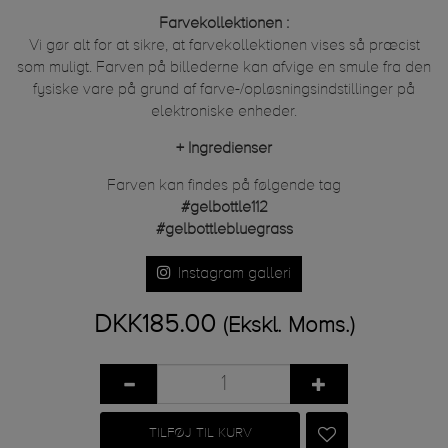
Farvekollektionen :
Vi gør alt for at sikre, at farvekollektionen vises så præcist
som muligt. Farven på billederne kan afvige en smule fra den
fysiske vare på grund af farve-/opløsningsindstillinger på
elektroniske enheder.
+
Ingredienser
Farven kan findes på følgende tag
#gelbottle112
#gelbottlebluegrass
Instagram galleri
DKK185.00
(Ekskl. Moms.)
TILFØJ TIL KURV