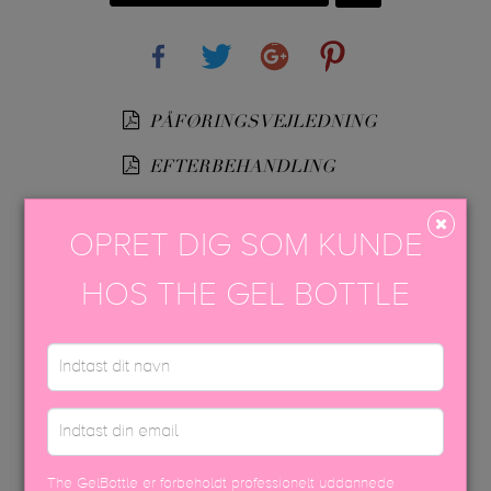
Share
Tweet
Google+
Pinterest
PÅFØRINGSVEJLEDNING
EFTERBEHANDLING
TGB SPA™ GUIDE
OPRET DIG SOM KUNDE
USP FARVEBROCHURE
HOS THE GEL BOTTLE
SIKKERHEDSDATABLAD
The GelBottle er forbeholdt professionelt uddannede