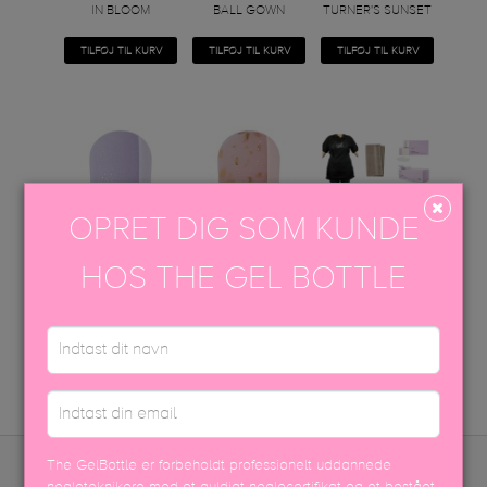
IN BLOOM
BALL GOWN
TURNER'S SUNSET
TILFØJ TIL KURV
TILFØJ TIL KURV
TILFØJ TIL KURV
OPRET DIG SOM KUNDE
HOS THE GEL BOTTLE
WISTERIA
JANE'S JEWELS
GET STARTET -...
TILFØJ TIL KURV
TILFØJ TIL KURV
KOMMER SNART
The GelBottle er forbeholdt professionelt uddannede