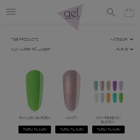
TGB PRODUCTS
KATEGORI
KUN VARER "PÅ LAGER"
FARVE
PAVILION GARDEN
VANITY
MINI REGENCY
BLOOM...
TILFØJ TIL KURV
TILFØJ TIL KURV
TILFØJ TIL KURV