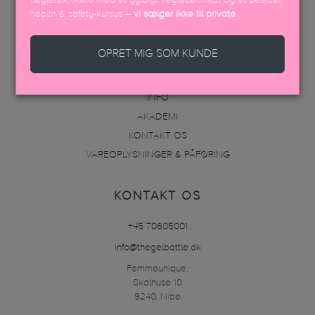
negleteknikere med et gyldigt neglecertifikat og et bestået
MENU
health & safety-kursus –
vi sælger ikke til private
.
VARER
OPRET MIG SOM KUNDE
DISTRIBUTØRER
FAQ
INFO
AKADEMI
KONTAKT OS
VAREOPLYSNINGER & PÅFØRING
KONTAKT OS
+45 70605001
info@thegelbottle.dk
Femmeunique,
Skalhuse 10
9240, Nibe