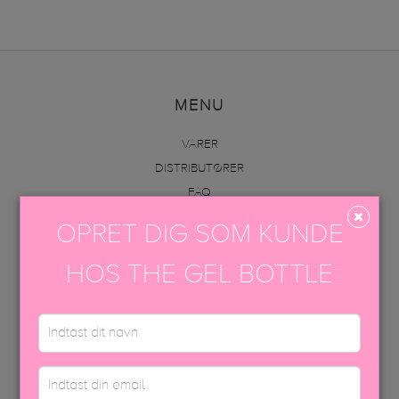
MENU
VARER
DISTRIBUTØRER
FAQ
INFO
OPRET DIG SOM KUNDE
AKADEMI
KONTAKT OS
HOS THE GEL BOTTLE
VAREOPLYSNINGER & PÅFØRING
KONTAKT OS
+45 70605001