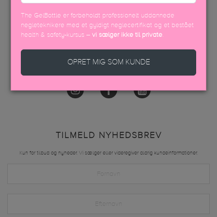
info@thegelbottle.dk
The GelBottle er forbeholdt professionelt uddannede
Femmeunique,
negleteknikere med et gyldigt neglecertifikat og et bestået
Skalhuse 10
health & safety-kursus –
vi sælger ikke til private
.
9240, Nibe
OPRET MIG SOM KUNDE
FØLG OS
TILMELD NYHEDSBREV
Kun for tilbud og nyheder. Vi sælger eller videregiver aldrig kundeinformationer.