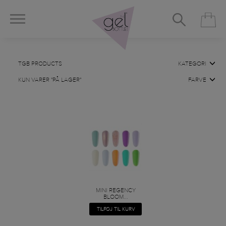
TGB PRODUCTS
KATEGORI
KUN VARER "PÅ LAGER"
FARVE
MINI REGENCY
BLOOM...
TILFØJ TIL KURV