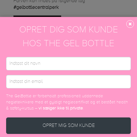
Farven kan findes på følgende tag
#gelbottlecentralperk
Instagram galleri
OPRET DIG SOM KUNDE
HOS THE GEL BOTTLE
DISCOVER MORE
The GelBottle er forbeholdt professionelt uddannede
negleteknikere med et gyldigt neglecertifikat og et bestået health
& safety-kursus –
vi sælger ikke til private
.
OPRET MIG SOM KUNDE