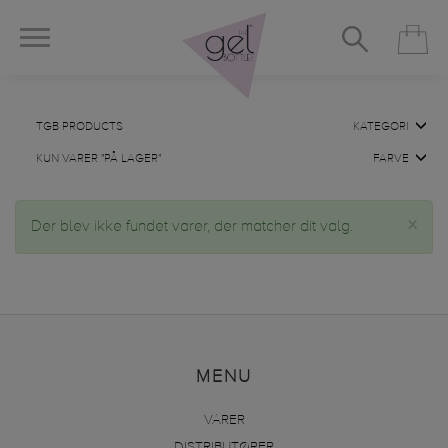
TGB PRODUCTS
KATEGORI
KUN VARER "PÅ LAGER"
FARVE
×
Der blev ikke fundet varer, der matcher dit valg.
MENU
VARER
DISTRIBUTØRER