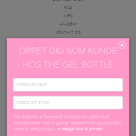
FAQ
INFO
AKADEMI
KONTAKT OS
VAREOPLYSNINGER & PÅFØRING
OPRET DIG SOM KUNDE
KONTAKT OS
HOS THE GEL BOTTLE
+45 70605001
info@thegelbottle.dk
Femmeunique,
Skalhuse 10
9240, Nibe
The GelBottle er forbeholdt professionelt uddannede
FØLG OS
negleteknikere med et gyldigt neglecertifikat og et bestået
health & safety-kursus –
vi sælger ikke til private
.