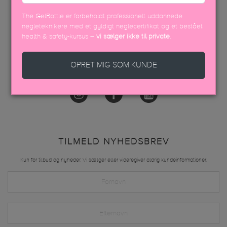
info@thegelbottle.dk
The GelBottle er forbeholdt professionelt uddannede
Femmeunique,
negleteknikere med et gyldigt neglecertifikat og et bestået
Skalhuse 10
health & safety-kursus –
vi sælger ikke til private
.
9240, Nibe
OPRET MIG SOM KUNDE
FØLG OS
TILMELD NYHEDSBREV
Kun for tilbud og nyheder. Vi sælger eller videregiver aldrig kundeinformationer.