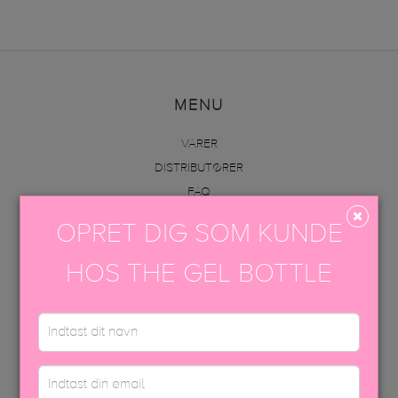
MENU
VARER
DISTRIBUTØRER
FAQ
INFO
OPRET DIG SOM KUNDE
AKADEMI
KONTAKT OS
HOS THE GEL BOTTLE
VAREOPLYSNINGER & PÅFØRING
KONTAKT OS
+45 70605001