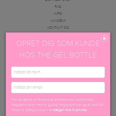
FAQ
INFO
AKADEMI
KONTAKT OS
VAREOPLYSNINGER & PÅFØRING
OPRET DIG SOM KUNDE
KONTAKT OS
HOS THE GEL BOTTLE
+45 70605001
info@thegelbottle.dk
Femmeunique,
Skalhuse 10
9240, Nibe
The GelBottle er forbeholdt professionelt uddannede
FØLG OS
negleteknikere med et gyldigt neglecertifikat og et bestået
health & safety-kursus –
vi sælger ikke til private
.