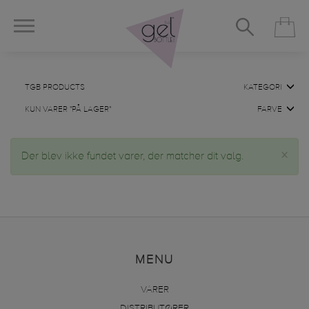
TGB PRODUCTS
KATEGORI
KUN VARER "PÅ LAGER"
FARVE
×
Der blev ikke fundet varer, der matcher dit valg.
MENU
VARER
DISTRIBUTØRER